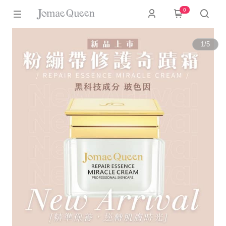
0
1
/
5