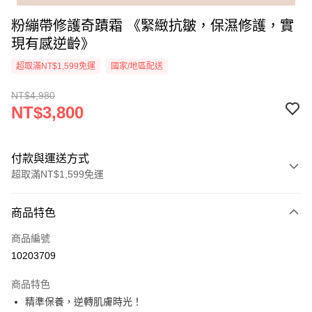
粉繃帶修護奇蹟霜 《緊緻抗皺，保濕修護，實
現有感逆齡》
超取滿NT$1,599免運
國家/地區配送
NT$4,980
NT$3,800
付款與運送方式
超取滿NT$1,599免運
付款方式
商品特色
信用卡一次付款
商品編號
超商取貨付款
10203709
LINE Pay
商品特色
Apple Pay
精準保養，逆轉肌膚時光！