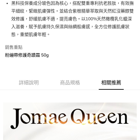
黑科技保養成分玻色因為核心，搭配雙重專利抗老胜肽，有效撫
街口支付
平細紋，緊緻肌膚彈性。並結合紫根精華萃取與天然紅沒藥醇雙
悠遊付
效修護，舒緩肌膚不適，提亮膚色。以100%天然橄欖乳化蠟深
入滋養，賦予肌膚持久保濕與絲綢般膚感，全方位修護肌膚狀
Google Pay
態，重塑肌膚年輕。
運送方式
銷售重點
全家取貨付款滿1599免運
粉繃帶修護奇蹟霜 50g
每筆NT$100，滿NT$1,599(含以上)免運費
7-11取貨付款滿1599免運
每筆NT$100，滿NT$1,599(含以上)免運費
詳細說明
商品規格
相關推薦
順豐速遞滿1599免運
每筆NT$100，滿NT$1,599(含以上)免運費
滿額免運!港澳新馬配送
查看運費