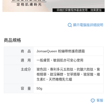
顯示電腦版詳細說明
商品規格
商 品
JomaeQueen 粉繃帶修護奇蹟霜
適 用
一般膚質、敏弱肌亦可安心使用
主成分
玻色因、專利多元五胜肽、抗皺六胜肽、紫
根精華、甜沒藥醇、甘草精華、玻尿酸、維
生素E、天然橄欖乳化蠟
容 量
50g
客服